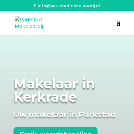
info@parkstadmakelaardij.nl
Makelaar in
Kerkrade
Uw makelaar in Parkstad
Gratis waardebepaling